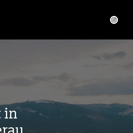
 in
erau