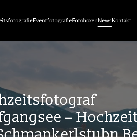
itsfotografie
Eventfotografie
Fotoboxen
News
Kontakt
zeitsfotograf
fgangsee – Hochzeit
 Schmankerlstubn B