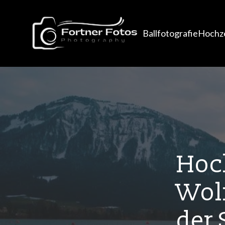
Ballfotografie
Hochze
Hoch
Wol
der