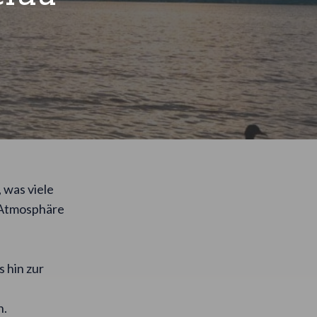
 was viele
r Atmosphäre
 hin zur
h.