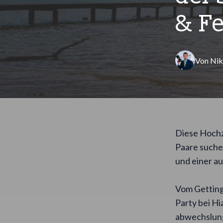
& Fe
Von
Nik
Diese Hochz
Paare suche
und einer a
Vom Getting 
Party bei Hi
abwechslung