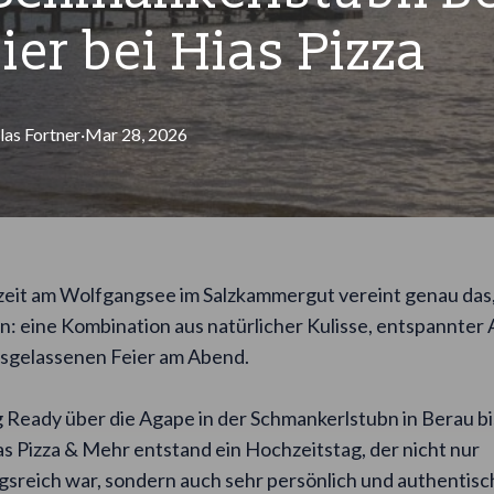
ier bei Hias Pizza
las
Fortner
·
Mar 28, 2026
eit am Wolfgangsee im Salzkammergut vereint genau das,
n: eine Kombination aus natürlicher Kulisse, entspannte
usgelassenen Feier am Abend.
Ready über die Agape in der Schmankerlstubn in Berau bis
as Pizza & Mehr entstand ein Hochzeitstag, der nicht nur
sreich war, sondern auch sehr persönlich und authentisc