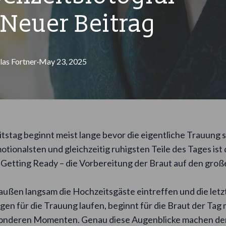
Neuer Beitrag
las
Fortner
·
May 23, 2025
stag beginnt meist lange bevor die eigentliche Trauung s
otionalsten und gleichzeitig ruhigsten Teile des Tages ist
Getting Ready – die Vorbereitung der Braut auf den gro
ußen langsam die Hochzeitsgäste eintreffen und die letz
en für die Trauung laufen, beginnt für die Braut der Tag m
sonderen Momenten. Genau diese Augenblicke machen den