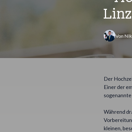
Linz
Von
Nik
Der Hochzeit
Einer der em
sogenannte 
Während dra
Vorbereitung
kleinen, be