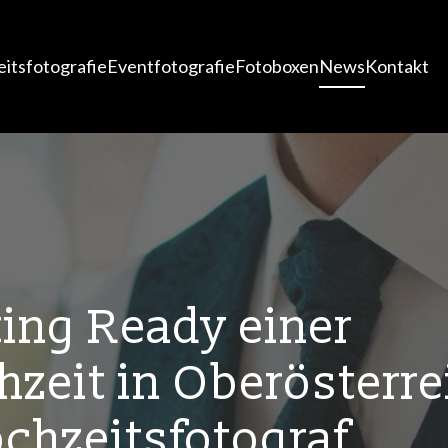
itsfotografie
Eventfotografie
Fotoboxen
News
Kontakt
ing Ready einer
zeit in Oberösterre
chzeitsfotograf