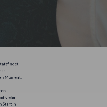
tattfindet.
 das
ßen Moment.
ten
it vielen
 Start in