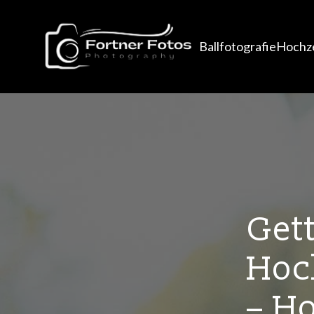
Ballfotografie
Hochze
Gett
Hoch
– Ho